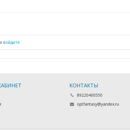
ли
войдите
КАБИНЕТ
КОНТАКТЫ
89220400550
и
optfantasy@yandex.ru
ь