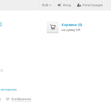
RUB
Вход
Регистрация
0
Корзина (
0
)
на сумму
0
₽
75
у менеджера
ю
В избранное